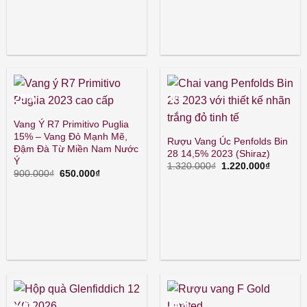
500.000₫.
là:
440.000₫.
-28%
-8%
Vang Ý R7 Primitivo Puglia
15% – Vang Đỏ Mạnh Mẽ,
Rượu Vang Úc Penfolds Bin
Đậm Đà Từ Miền Nam Nước
28 14,5% 2023 (Shiraz)
Ý
Giá
Giá
1.320.000
₫
1.220.000
₫
Giá
Giá
900.000
₫
650.000
₫
gốc
hiện
gốc
hiện
là:
tại
là:
tại
1.320.000₫.
là:
900.000₫.
là:
1.220.00
650.000₫.
-10%
-19%