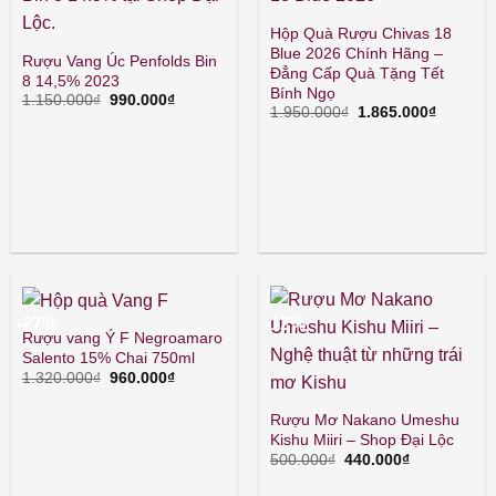
Hộp Quà Rượu Chivas 18
Blue 2026 Chính Hãng –
Rượu Vang Úc Penfolds Bin
Đẳng Cấp Quà Tặng Tết
8 14,5% 2023
Bính Ngọ
Giá
Giá
1.150.000
₫
990.000
₫
Giá
Giá
1.950.000
₫
1.865.000
₫
gốc
hiện
gốc
hiện
là:
tại
là:
tại
1.150.000₫.
là:
1.950.000₫.
là:
990.000₫.
1.865.00
-27%
-12%
Rượu vang Ý F Negroamaro
Salento 15% Chai 750ml
Giá
Giá
1.320.000
₫
960.000
₫
gốc
hiện
là:
tại
Rượu Mơ Nakano Umeshu
1.320.000₫.
là:
960.000₫.
Kishu Miiri – Shop Đại Lộc
Giá
Giá
500.000
₫
440.000
₫
gốc
hiện
là:
tại