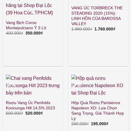
VANG ÚC TORBRECK THE
STEADING 2020 (15%):
LINH HỒN CỦA BAROSSA
Vang Bịch Corso
VALLEY
Montepulciano Ý 3 Lít
Giá
Giá
1.980.000
₫
1.760.000
₫
gốc
hiện
Giá
Giá
400.000
₫
350.000
₫
là:
tại
gốc
hiện
1.980.000₫.
là:
là:
tại
1.760.00
400.000₫.
là:
350.000₫.
-13%
-19%
Rượu Vang Úc Penfolds
Hộp Quà Rượu Parisience
Koonunga Hill 14,5% 2023
Napoleon XO: Lựa Chọn
Giá
Giá
Sang Trọng, Giá Thành Hợp
600.000
₫
520.000
₫
gốc
hiện
Lý
là:
tại
Giá
Giá
240.000
₫
195.000
₫
600.000₫.
là:
gốc
hiện
520.000₫.