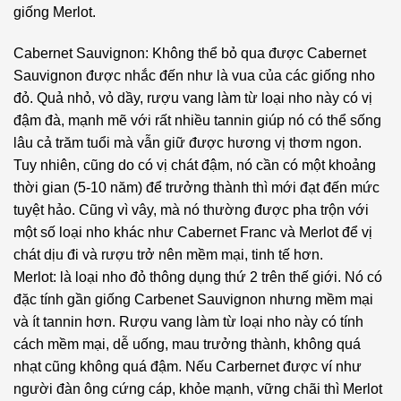
giống Merlot.
Cabernet Sauvignon: Không thể bỏ qua được Cabernet
Sauvignon được nhắc đến như là vua của các giống nho
đỏ. Quả nhỏ, vỏ dầy, rượu vang làm từ loại nho này có vị
đậm đà, mạnh mẽ với rất nhiều tannin giúp nó có thể sống
lâu cả trăm tuổi mà vẫn giữ được hương vị thơm ngon.
Tuy nhiên, cũng do có vị chát đậm, nó cần có một khoảng
thời gian (5-10 năm) để trưởng thành thì mới đạt đến mức
tuyệt hảo. Cũng vì vây, mà nó thường được pha trộn với
một số loại nho khác như Cabernet Franc và Merlot để vị
chát dịu đi và rượu trở nên mềm mại, tinh tế hơn.
Merlot: là loại nho đỏ thông dụng thứ 2 trên thế giới. Nó có
đặc tính gần giống Carbenet Sauvignon nhưng mềm mại
và ít tannin hơn. Rượu vang làm từ loại nho này có tính
cách mềm mại, dễ uống, mau trưởng thành, không quá
nhạt cũng không quá đậm. Nếu Carbernet được ví như
người đàn ông cứng cáp, khỏe mạnh, vững chãi thì Merlot