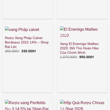
là:
tại
240.000₫.
là:
195.000₫.
-27%
-11%
Rượu Vang Pháp Calvet
Bordeaux 2022 14% – Shop
Vang El Enemigo Malbec
Đại Lộc
2020: Đối Thủ Hoàn Hảo
Giá
Giá
450.000
₫
330.000
₫
Của Chính Mình
gốc
hiện
Giá
Giá
1.070.000
₫
950.000
₫
là:
tại
gốc
hiện
450.000₫.
là:
là:
tại
330.000₫.
1.070.000₫.
là:
950.000₫.
-14%
-4%