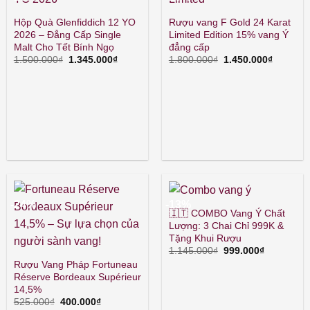
Hộp Quà Glenfiddich 12 YO
Rượu vang F Gold 24 Karat
2026 – Đẳng Cấp Single
Limited Edition 15% vang Ý
Malt Cho Tết Bính Ngọ
đẳng cấp
Giá
Giá
Giá
Giá
1.500.000
₫
1.345.000
₫
1.800.000
₫
1.450.000
₫
gốc
hiện
gốc
hiện
là:
tại
là:
tại
1.500.000₫.
là:
1.800.000₫.
là:
1.345.000₫.
1.450.00
-24%
-13%
🇮🇹 COMBO Vang Ý Chất
Lượng: 3 Chai Chỉ 999K &
Tặng Khui Rượu
Giá
Giá
1.145.000
₫
999.000
₫
gốc
hiện
Rượu Vang Pháp Fortuneau
là:
tại
Réserve Bordeaux Supérieur
1.145.000₫.
là:
999.000₫.
14,5%
Giá
Giá
525.000
₫
400.000
₫