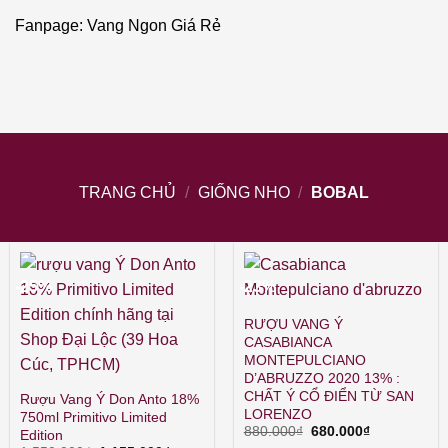
Fanpage: Vang Ngon Giá Rẻ
TRANG CHỦ
/
GIỐNG NHO
/
BOBAL
-25%
-23%
RƯỢU VANG Ý
CASABIANCA
MONTEPULCIANO
D’ABRUZZO 2020 13% :
CHẤT Ý CỔ ĐIỂN TỪ SAN
Rượu Vang Ý Don Anto 18%
LORENZO
750ml Primitivo Limited
Giá
Giá
880.000
₫
680.000
₫
Edition
gốc
hiện