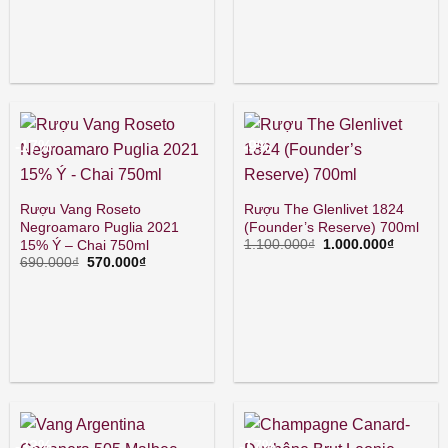
gốc
hiện
là:
tại
525.000₫.
là:
400.000₫.
-17%
-9%
Rượu Vang Roseto
Rượu The Glenlivet 1824
Negroamaro Puglia 2021
(Founder’s Reserve) 700ml
Giá
Giá
15% Ý – Chai 750ml
1.100.000
₫
1.000.000
₫
gốc
hiện
Giá
Giá
690.000
₫
570.000
₫
là:
tại
gốc
hiện
1.100.000₫.
là:
là:
tại
1.000.00
690.000₫.
là:
570.000₫.
-33%
-17%