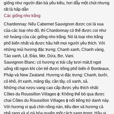
giống như người đàn bà yêu kiều, hơi đẫy một chút nhưng
rất là hấp dẫn
Các giống nho trắng
Chardonnay: Nếu Cabernet Sauvignon được coi là vua
của các loại nho đỏ, thì Chardonnay có thể được coi như
nữ hoàng của các giống nho trắng. Nó là loại nho trắng
phổ biến nhất và được hầu hết mọi người yêu thích. Với
những mùi hương đặc trưng: Chanh xanh, Chanh vàng,
Táo xanh, Lê, Đào, Mơ, Dứa, Bơ, Vani.
Sauvignon Blanc: có hương vị trái cây tươi mát,ít ngọt
uống rất ngon khi còn trẻ được trồng phổ biến ở Bordeaux,
Pháp và New Zealand. Hương vị đặc trưng: Chanh, bưởi,
cỏ khô, ớt xanh, măng tây, cần tây, cỏ xanh, sả.
Những chai rượu vang cao cấp được yêu thích nhất:
Côtes du Roussillon Villages ϕ: Không thể bỏ qua được
chai Côtes du Roussillon Villages ϕ nổi tiếng trứ danh này.
Với hương vị quả chín nồng nàn, tiêu đen và hương cà
phê rang và xì gà hòa quyện một cách sang trọng. Hậu vị