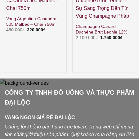
Vang Argentina Casanera
505 Malbec – Chai 750ml
Champagne Canard-
Giá
Giá
480.000
₫
320.000
₫
Duchêne Brut Leonie 12%
gốc
hiện
Giá
Giá
là:
tại
2.100.000
₫
1.750.000
₫
gốc
hiện
480.000₫.
là:
là:
tại
320.000₫.
2.100.000₫.
là:
1.750.00
CÔNG TY TNHH ĐỒ UỐNG VÀ THỰC PHẨM
ĐẠI LỘC
VANG NGON GIÁ RẺ ĐẠI LỘC
Chúng tôi không bán hàng trực tuyến. Trang web chỉ mang
tính chất giới thiệu sản phẩm. Quý khách mua hàng xin liên