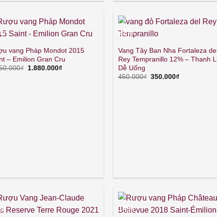
3%
-22%
ợu vang Pháp Mondot 2015
Vang Tây Ban Nha Fortaleza de
nt – Emilion Gran Cru
Rey Tempranillo 12% – Thanh L
Giá
Giá
Dễ Uống
50.000
₫
1.880.000
₫
gốc
hiện
Giá
Giá
450.000
₫
350.000
₫
là:
tại
gốc
hiện
2.150.000₫.
là:
là:
tại
1.880.000₫.
450.000₫.
là:
350.000₫.
1%
-14%