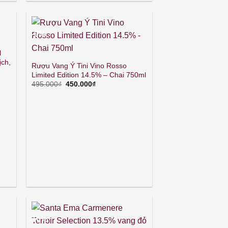
-9%
l
ịch,
Rượu Vang Ý Tini Vino Rosso
Limited Edition 14.5% – Chai 750ml
Giá
Giá
495.000
₫
450.000
₫
gốc
hiện
là:
tại
495.000₫.
là:
450.000₫.
-10%