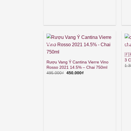
-9%
-1
🇫
3 C
Rượu Vang Ý Cantina Vierre Vino
1.3
Rosso 2021 14.5% – Chai 750ml
Giá
Giá
495.000
₫
450.000
₫
gốc
hiện
là:
tại
495.000₫.
là:
450.000₫.