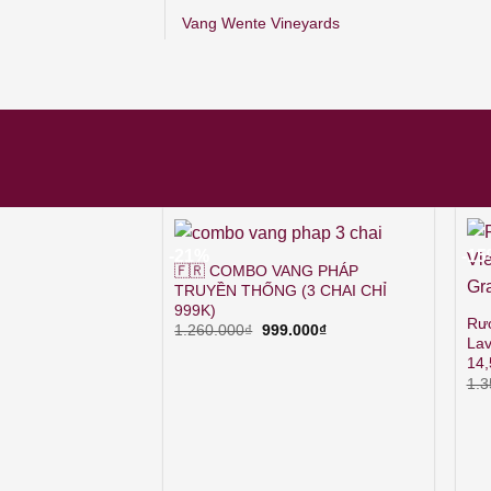
Vang Wente Vineyards
-21%
-1
🇫🇷 COMBO VANG PHÁP
TRUYỀN THỐNG (3 CHAI CHỈ
999K)
Rượ
Giá
Giá
1.260.000
₫
999.000
₫
Lav
gốc
hiện
là:
tại
14
1.260.000₫.
là:
1.3
999.000₫.