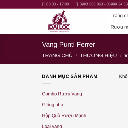
Bỏ
08:00 - 17:00
0903 035 063 - 03999 24 33
qua
Trang c
nội
dung
Rượu m
Vang Punti Ferrer
TRANG CHỦ
/
THƯƠNG HIỆU
/
V
DANH MỤC SẢN PHẨM
Khôn
Combo Rượu Vang
Giống nho
Hộp Quà Rượu Mạnh
Loại vang