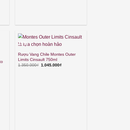
-23%
Rượu Vang Chile Montes Outer
Limits Cinsault 750ml
to
Giá
Giá
1.350.000
₫
1.045.000
₫
gốc
hiện
là:
tại
1.350.000₫.
là:
1.045.000₫.