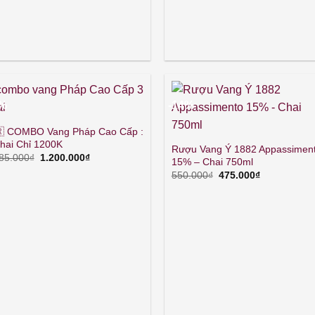
3%
-14%
🇷 COMBO Vang Pháp Cao Cấp :
hai Chỉ 1200K
Rượu Vang Ý 1882 Appassimen
Giá
Giá
85.000
₫
1.200.000
₫
15% – Chai 750ml
gốc
hiện
Giá
Giá
550.000
₫
475.000
₫
là:
tại
gốc
hiện
1.385.000₫.
là:
là:
tại
1.200.000₫.
550.000₫.
là:
475.000₫.