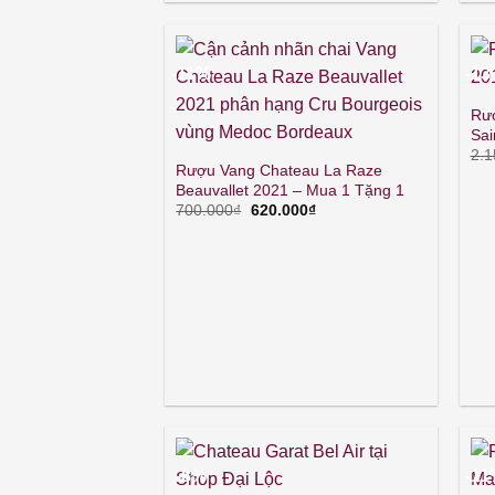
-11%
-1
Rư
Sai
2.1
Rượu Vang Chateau La Raze
Beauvallet 2021 – Mua 1 Tặng 1
Giá
Giá
700.000
₫
620.000
₫
gốc
hiện
là:
tại
700.000₫.
là:
620.000₫.
-8%
-1