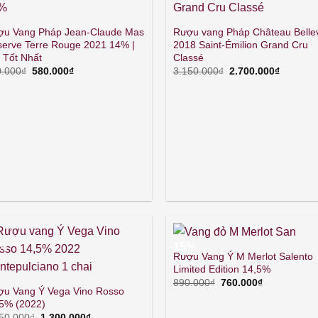
ợu Vang Pháp Jean-Claude Mas
Rượu vang Pháp Château Belle
erve Terre Rouge 2021 14% |
2018 Saint-Émilion Grand Cru
 Tốt Nhất
Classé
Giá
Giá
Giá
Giá
.000
₫
580.000
₫
3.150.000
₫
2.700.000
₫
gốc
hiện
gốc
hiện
là:
tại
là:
tại
650.000₫.
là:
3.150.000₫.
là:
580.000₫.
2.700.00
0%
-15%
Rượu Vang Ý M Merlot Salento
Limited Edition 14,5%
Giá
Giá
890.000
₫
760.000
₫
u Vang Ý Vega Vino Rosso
gốc
hiện
là:
tại
5% (2022)
890.000₫.
là:
Giá
Giá
50.000
₫
1.300.000
₫