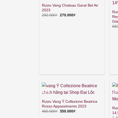
Rượu Vang Chateau Garat Bel Air
2023
Rư
Giá
Giá
292.000
₫
270.000
₫
Res
gốc
hiện
Giá
là:
tại
292.000₫.
là:
650
270.000₫.
-22%
-1
Rượu Vang Ý Collezione Beatrice
Rosso Appassimento 2023
Rượ
Giá
Giá
450.000
₫
350.000
₫
14,
gốc
hiện
1.4