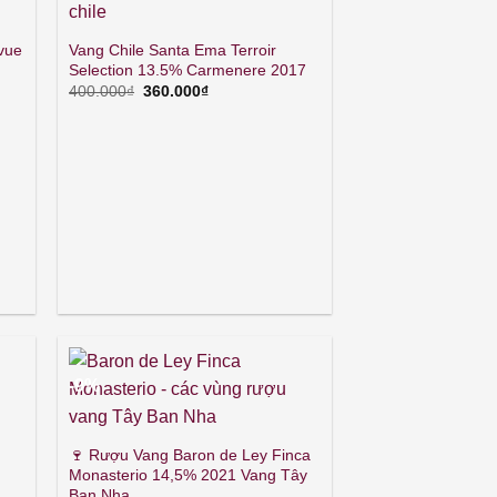
vue
Vang Chile Santa Ema Terroir
Selection 13.5% Carmenere 2017
Giá
Giá
400.000
₫
360.000
₫
gốc
hiện
là:
tại
400.000₫.
là:
360.000₫.
0₫.
-9%
🍷 Rượu Vang Baron de Ley Finca
Monasterio 14,5% 2021 Vang Tây
Ban Nha