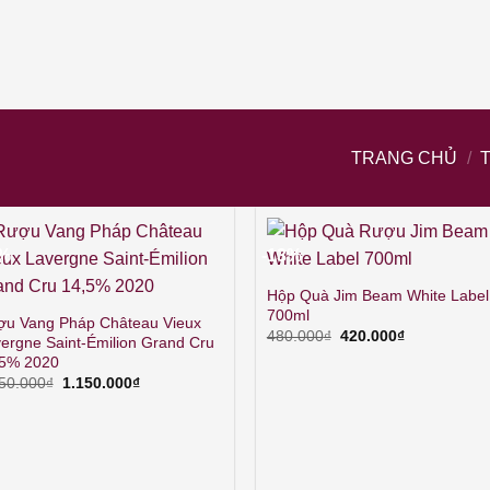
TRANG CHỦ
/
5%
-13%
Hộp Quà Jim Beam White Label
700ml
u Vang Pháp Château Vieux
Giá
Giá
480.000
₫
420.000
₫
ergne Saint-Émilion Grand Cru
gốc
hiện
,5% 2020
là:
tại
480.000₫.
là:
Giá
Giá
50.000
₫
1.150.000
₫
420.000₫.
gốc
hiện
là:
tại
1.350.000₫.
là:
1.150.000₫.