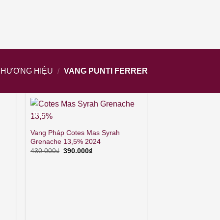
THƯƠNG HIỆU
/
VANG PUNTI FERRER
-9%
Vang Pháp Cotes Mas Syrah
Grenache 13,5% 2024
Giá
Giá
430.000
₫
390.000
₫
gốc
hiện
là:
tại
430.000₫.
là:
390.000₫.