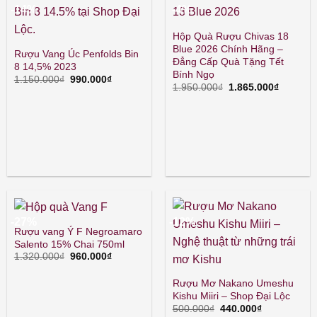
-14%
-4%
Hộp Quà Rượu Chivas 18
Blue 2026 Chính Hãng –
Rượu Vang Úc Penfolds Bin
Đẳng Cấp Quà Tặng Tết
8 14,5% 2023
Bính Ngọ
Giá
Giá
1.150.000
₫
990.000
₫
Giá
Giá
1.950.000
₫
1.865.000
₫
gốc
hiện
gốc
hiện
là:
tại
là:
tại
1.150.000₫.
là:
1.950.000₫.
là:
990.000₫.
1.865.00
-27%
-12%
Rượu vang Ý F Negroamaro
Salento 15% Chai 750ml
Giá
Giá
1.320.000
₫
960.000
₫
gốc
hiện
là:
tại
Rượu Mơ Nakano Umeshu
1.320.000₫.
là:
960.000₫.
Kishu Miiri – Shop Đại Lộc
Giá
Giá
500.000
₫
440.000
₫