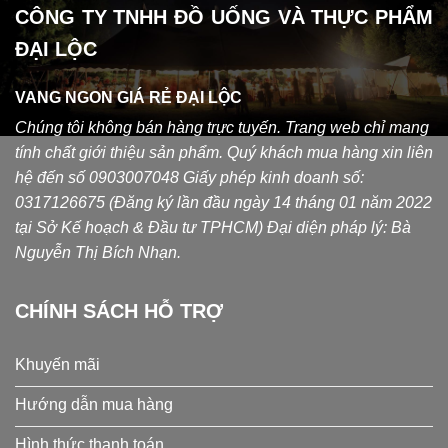
CÔNG TY TNHH ĐỒ UỐNG VÀ THỰC PHẨM
ĐẠI LỘC
VANG NGON GIÁ RẺ ĐẠI LỘC
Chúng tôi không bán hàng trực tuyến. Trang web chỉ mang
tính chất giới thiệu sản phẩm. Quý khách mua hàng xin liên
hệ đến số 0903007048
Giấy phép kinh doanh số:
0317126675 (Đăng ký lần đầu ngày 14 tháng 01 năm 2022
tại Sở Kế hoạch & Đầu tư TPHCM) Đại diện pháp lý: Bà
Nguyễn Thị Bích Nhạn.
CHÍNH SÁCH HỖ TRỢ
Khuyến mãi
Hướng dẫn mua hàng
Hình thức thanh toán