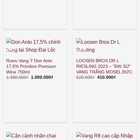
1.300.000₫.
1.290.000₫.
là:
1.170.00
-28%
-21%
Rượu Vang Ý Don Anto
LOOSEN BROS DR L
17,5% Primitivo Premium
RIESLING 2023 – “ĐẠI SỨ”
Wine 750ml
VANG TRẮNG MOSEL ĐỨC
Giá
Giá
Giá
Giá
1.380.000
₫
1.000.000
₫
520.000
₫
410.000
₫
gốc
hiện
gốc
hiện
là:
tại
là:
tại
1.380.000₫.
là:
520.000₫.
là:
1.000.000₫.
410.000₫.