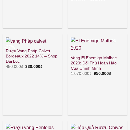
gốc
hiện
520.000₫.
là:
tại
240.000₫.
là:
195.000₫.
-27%
-11%
Rượu Vang Pháp Calvet
Bordeaux 2022 14% – Shop
Vang El Enemigo Malbec
Đại Lộc
2020: Đối Thủ Hoàn Hảo
Giá
Giá
450.000
₫
330.000
₫
Của Chính Mình
gốc
hiện
Giá
Giá
1.070.000
₫
950.000
₫
là:
tại
gốc
hiện
450.000₫.
là:
là:
tại
330.000₫.
1.070.000₫.
là:
950.000₫.