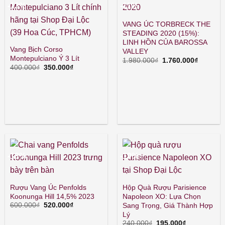
-13%
-11%
VANG ÚC TORBRECK THE
STEADING 2020 (15%):
LINH HỒN CỦA BAROSSA
Vang Bịch Corso
VALLEY
Montepulciano Ý 3 Lít
Giá
Giá
1.980.000
₫
1.760.000
₫
gốc
hiện
Giá
Giá
400.000
₫
350.000
₫
là:
tại
gốc
hiện
1.980.000₫.
là:
là:
tại
1.760.00
400.000₫.
là:
350.000₫.
-13%
-19%
Rượu Vang Úc Penfolds
Hộp Quà Rượu Parisience
Koonunga Hill 14,5% 2023
Napoleon XO: Lựa Chọn
Giá
Giá
Sang Trọng, Giá Thành Hợp
600.000
₫
520.000
₫
gốc
hiện
Lý
là:
tại
Giá
Giá
240.000
₫
195.000
₫
600.000₫.
là: