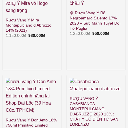
-15%
-24%
🍇 Rượu Vang Ý R8
Negroamaro Salento 17%
Rượu Vang Ý Mira
2023 – Sức Mạnh Tuyệt Đối
Montepulciano d’Abruzzo
Từ Puglia
14% (2021)
Giá
Giá
1.250.000
₫
950.000
₫
Giá
Giá
1.150.000
₫
980.000
₫
gốc
hiện
gốc
hiện
là:
tại
là:
tại
1.250.000₫.
là:
1.150.000₫.
là:
950.000₫.
980.000₫.
-25%
-23%
RƯỢU VANG Ý
CASABIANCA
MONTEPULCIANO
D’ABRUZZO 2020 13% :
CHẤT Ý CỔ ĐIỂN TỪ SAN
Rượu Vang Ý Don Anto 18%
LORENZO
750ml Primitivo Limited