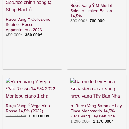
-22%
-15%
Rượu Vang Ý M Merlot
Salento Limited Edition
14,5%
Rượu Vang Ý Collezione
Giá
Giá
890.000
₫
760.000
₫
Beatrice Rosso
gốc
hiện
là:
tại
Appassimento 2023
890.000₫.
là:
Giá
Giá
450.000
₫
350.000
₫
760.000₫.
gốc
hiện
là:
tại
450.000₫.
là:
350.000₫.
-10%
-9%
Rượu Vang Ý Vega Vino
🍷 Rượu Vang Baron de Ley
Rosso 14,5% (2022)
Finca Monasterio 14,5%
Giá
Giá
2021 Vang Tây Ban Nha
1.450.000
₫
1.300.000
₫
gốc
hiện
Giá
Giá
1.290.000
₫
1.170.000
₫
là:
tại
gốc
hiện
1.450.000₫.
là:
là:
tại