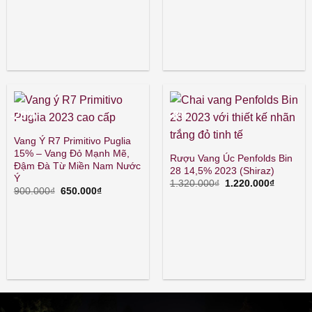
gốc
hiện
là:
tại
500.000₫.
là:
440.000₫.
-28%
-8%
Vang Ý R7 Primitivo Puglia
15% – Vang Đỏ Mạnh Mẽ,
Rượu Vang Úc Penfolds Bin
Đậm Đà Từ Miền Nam Nước
28 14,5% 2023 (Shiraz)
Ý
Giá
Giá
1.320.000
₫
1.220.000
₫
Giá
Giá
900.000
₫
650.000
₫
gốc
hiện
gốc
hiện
là:
tại
là:
tại
1.320.000₫.
là:
900.000₫.
là:
1.220.00
650.000₫.