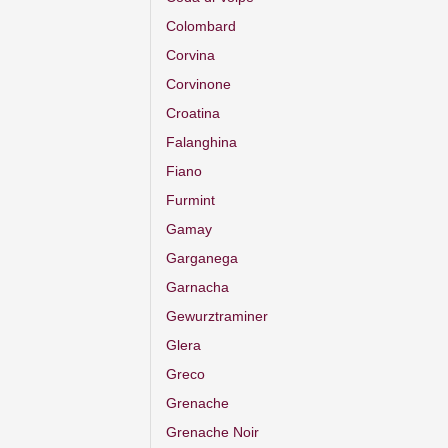
Colombard
Corvina
Corvinone
Croatina
Falanghina
Fiano
Furmint
Gamay
Garganega
Garnacha
Gewurztraminer
Glera
Greco
Grenache
Grenache Noir