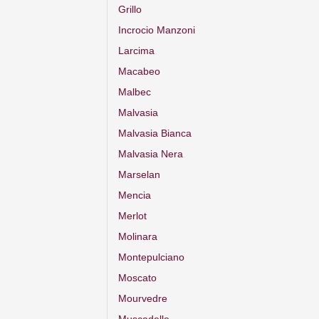
Grillo
Incrocio Manzoni
Larcima
Macabeo
Malbec
Malvasia
Malvasia Bianca
Malvasia Nera
Marselan
Mencia
Merlot
Molinara
Montepulciano
Moscato
Mourvedre