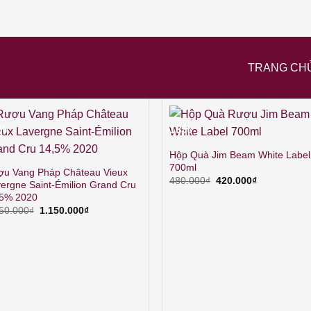
TRANG CH
5%
-13%
Hộp Quà Jim Beam White Label
700ml
u Vang Pháp Château Vieux
Giá
Giá
480.000
₫
420.000
₫
ergne Saint-Émilion Grand Cru
gốc
hiện
,5% 2020
là:
tại
480.000₫.
là:
Giá
Giá
50.000
₫
1.150.000
₫
420.000₫.
gốc
hiện
là:
tại
1.350.000₫.
là:
1.150.000₫.