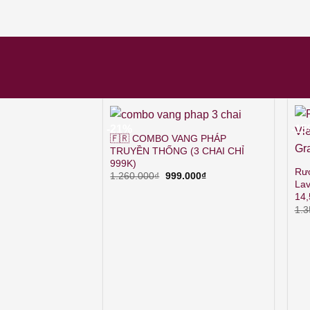
-21%
-1
🇫🇷 COMBO VANG PHÁP
TRUYỀN THỐNG (3 CHAI CHỈ
999K)
Rượ
Giá
Giá
1.260.000
₫
999.000
₫
Lav
gốc
hiện
là:
tại
14
1.260.000₫.
là:
1.3
999.000₫.