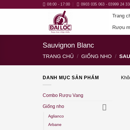
Bỏ
08:00 - 17:00
0903 035 063 - 03999 24 33
qua
Trang c
nội
dung
Rượu m
Sauvignon Blanc
TRANG CHỦ
/
GIỐNG NHO
/
SAU
DANH MỤC SẢN PHẨM
Khôn
Combo Rượu Vang
Giống nho
Aglianco
Arbane