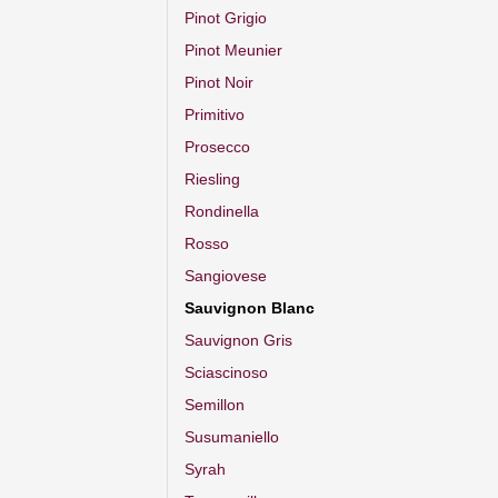
Pinot Grigio
Pinot Meunier
Pinot Noir
Primitivo
Prosecco
Riesling
Rondinella
Rosso
Sangiovese
Sauvignon Blanc
Sauvignon Gris
Sciascinoso
Semillon
Susumaniello
Syrah