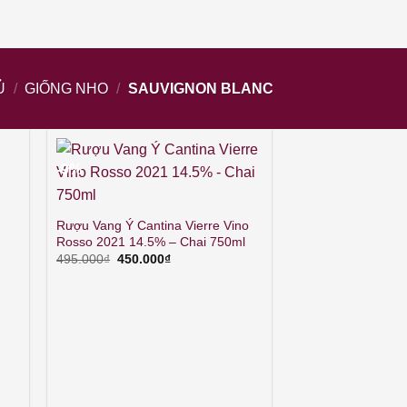
Ủ
/
GIỐNG NHO
/
SAUVIGNON BLANC
-9%
Rượu Vang Ý Cantina Vierre Vino
Rosso 2021 14.5% – Chai 750ml
Giá
Giá
495.000
₫
450.000
₫
gốc
hiện
là:
tại
495.000₫.
là:
450.000₫.