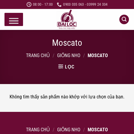
Bỏ
08:00 - 17:00
0903 035 063 - 03999 24 334
qua
nội
dung
Moscato
TRANG CHỦ
/
GIỐNG NHO
/
MOSCATO
LỌC
Không tìm thấy sản phẩm nào khớp với lựa chọn của bạn.
TRANG CHỦ
/
GIỐNG NHO
/
MOSCATO