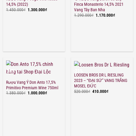
14,5% (2022)
Finca Monasterio 14,5% 2021
Giá
Giá
1.450.000
₫
1.300.000
₫
Vang Tây Ban Nha
gốc
hiện
Giá
Giá
1.290.000
₫
1.170.000
₫
là:
tại
gốc
hiện
1.450.000₫.
là:
là:
tại
1.300.000₫.
1.290.000₫.
là:
1.170.000₫.
-28%
-21%
LOOSEN BROS DR L RIESLING
2023 – “ĐẠI SỨ” VANG TRẮNG
Rượu Vang Ý Don Anto 17,5%
MOSEL ĐỨC
Primitivo Premium Wine 750ml
Giá
Giá
520.000
₫
410.000
₫
Giá
Giá
1.380.000
₫
1.000.000
₫
gốc
hiện
gốc
hiện
là:
tại
là:
tại
520.000₫.
là:
1.380.000₫.
là:
410.000₫.
1.000.000₫.