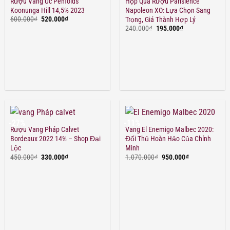
Rượu Vang Úc Penfolds
Hộp Quà Rượu Parisience
Koonunga Hill 14,5% 2023
Napoleon XO: Lựa Chọn Sang
Giá
Giá
600.000
₫
520.000
₫
Trọng, Giá Thành Hợp Lý
gốc
hiện
Giá
Giá
240.000
₫
195.000
₫
là:
tại
gốc
hiện
600.000₫.
là:
là:
tại
520.000₫.
240.000₫.
là:
195.000₫.
-27%
-11%
Rượu Vang Pháp Calvet
Vang El Enemigo Malbec 2020:
Bordeaux 2022 14% – Shop Đại
Đối Thủ Hoàn Hảo Của Chính
Lộc
Mình
Giá
Giá
Giá
Giá
450.000
₫
330.000
₫
1.070.000
₫
950.000
₫
gốc
hiện
gốc
hiện
là:
tại
là:
tại
450.000₫.
là:
1.070.000₫.
là:
330.000₫.
950.000₫.