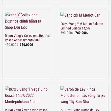
-22%
-15%
Rượu Vang Ý M Merlot Salento
Limited Edition 14,5%
Giá
Giá
890.000
₫
760.000
₫
gốc
hiện
Rượu Vang Ý Collezione Beatrice
là:
tại
Rosso Appassimento 2023
890.000₫.
là:
Giá
Giá
450.000
₫
350.000
₫
760.000₫.
gốc
hiện
là:
tại
450.000₫.
là:
350.000₫.
-10%
-9%
Rượu Vang Ý Vega Vino Rosso
🍷 Rượu Vang Baron de Ley