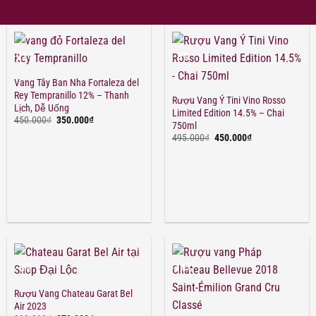
-22%
-9%
Vang Tây Ban Nha Fortaleza del
Rey Tempranillo 12% – Thanh
Rượu Vang Ý Tini Vino Rosso
Lịch, Dễ Uống
Limited Edition 14.5% – Chai
Giá
Giá
450.000
₫
350.000
₫
750ml
gốc
hiện
Giá
Giá
là:
tại
495.000
₫
450.000
₫
gốc
hiện
450.000₫.
là:
là:
tại
350.000₫.
495.000₫.
là:
450.000₫.
-8%
-14%
Rượu Vang Chateau Garat Bel
Air 2023