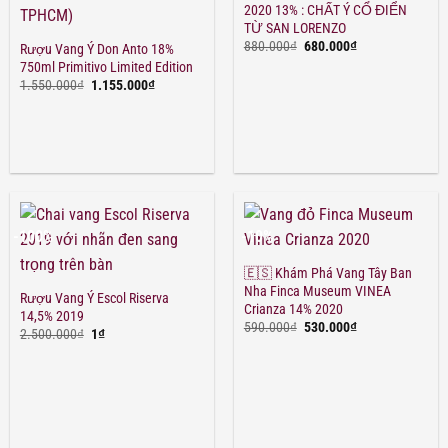
2020 13% : CHẤT Ý CỔ ĐIỂN
TỪ SAN LORENZO
Giá
Giá
880.000
₫
680.000
₫
Rượu Vang Ý Don Anto 18%
gốc
hiện
750ml Primitivo Limited Edition
là:
tại
Giá
Giá
880.000₫.
là:
1.550.000
₫
1.155.000
₫
gốc
hiện
680.000₫.
là:
tại
1.550.000₫.
là:
1.155.000₫.
-100%
-10%
🇪🇸 Khám Phá Vang Tây Ban
Nha Finca Museum VINEA
Rượu Vang Ý Escol Riserva
Crianza 14% 2020
14,5% 2019
Giá
Giá
590.000
₫
530.000
₫
Giá
Giá
2.500.000
₫
1
₫
gốc
hiện
gốc
hiện
là:
tại
là:
tại
590.000₫.
là:
2.500.000₫.
là:
530.000₫.
1₫.