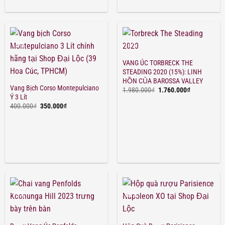
-13%
-11%
VANG ÚC TORBRECK THE
STEADING 2020 (15%): LINH
HỒN CỦA BAROSSA VALLEY
Vang Bịch Corso Montepulciano
Giá
Giá
1.980.000
₫
1.760.000
₫
gốc
hiện
Ý 3 Lít
là:
tại
Giá
Giá
400.000
₫
350.000
₫
1.980.000₫.
là:
gốc
hiện
1.760.000₫.
là:
tại
400.000₫.
là:
350.000₫.
-13%
-19%