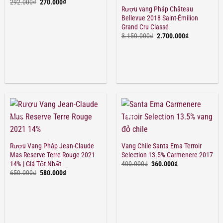
Giá
Giá
292.000
₫
270.000
₫
gốc
hiện
Rượu vang Pháp Château
là:
tại
Bellevue 2018 Saint-Émilion
292.000₫.
là:
Grand Cru Classé
270.000₫.
Giá
Giá
3.150.000
₫
2.700.000
₫
gốc
hiện
là:
tại
3.150.000₫.
là:
2.700.000₫.
-11%
-10%
Rượu Vang Pháp Jean-Claude
Vang Chile Santa Ema Terroir
Mas Reserve Terre Rouge 2021
Selection 13.5% Carmenere 2017
Giá
Giá
400.000
₫
360.000
₫
14% | Giá Tốt Nhất
gốc
hiện
Giá
Giá
650.000
₫
580.000
₫
là:
tại
gốc
hiện
400.000₫.
là:
là:
tại
360.000₫.
650.000₫.
là:
580.000₫.