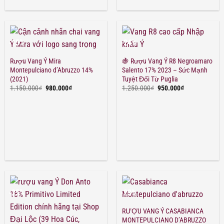
-15%
-24%
Rượu Vang Ý Mira
🍇 Rượu Vang Ý R8 Negroamaro
Montepulciano d’Abruzzo 14%
Salento 17% 2023 – Sức Mạnh
(2021)
Tuyệt Đối Từ Puglia
Giá
Giá
Giá
Giá
1.150.000
₫
980.000
₫
1.250.000
₫
950.000
₫
gốc
hiện
gốc
hiện
là:
tại
là:
tại
1.150.000₫.
là:
1.250.000₫.
là:
980.000₫.
950.000₫.
-25%
-23%
RƯỢU VANG Ý CASABIANCA
MONTEPULCIANO D’ABRUZZO