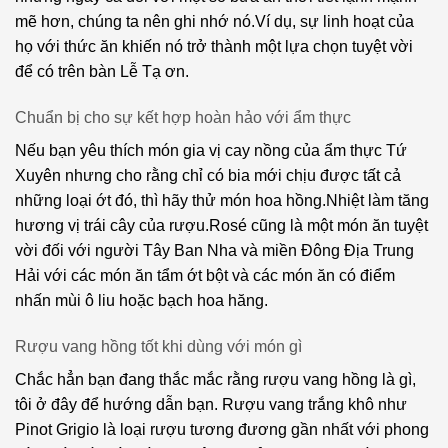
mẽ hơn, chúng ta nên ghi nhớ nó.Ví dụ, sự linh hoạt của
Pedro
Vang
họ với thức ăn khiến nó trở thành một lựa chọn tuyệt vời
Ximenez
Tavernello
để có trên bàn Lễ Tạ ơn.
Petit
Vang
Meslier
Chuẩn bị cho sự kết hợp hoàn hảo với ẩm thực
Tenute
Ca’Botta
Petit
Nếu bạn yêu thích món gia vị cay nồng của ẩm thực Tứ
Verdot
Xuyên nhưng cho rằng chỉ có bia mới chịu được tất cả
Vang
những loại ớt đó, thì hãy thử món hoa hồng.Nhiệt làm tăng
Valle
Petite
hương vị trái cây của rượu.Rosé cũng là một món ăn tuyệt
Secreto
Sirah
vời đối với người Tây Ban Nha và miền Đông Địa Trung
Vang
Piedirosso
Hải với các món ăn tẩm ớt bột và các món ăn có điểm
Vignobles
nhấn mùi ô liu hoặc bạch hoa hăng.
Pinot
Vellas
Blanc
Rượu vang hồng tốt khi dùng với món gì
Vang
Pinot
Wente
Chắc hẳn bạn đang thắc mắc rằng rượu vang hồng là gì,
Grigio
Vineyards
tôi ở đây để hướng dẫn bạn. Rượu vang trắng khô như
Pinot Grigio là loại rượu tương đương gần nhất với phong
Pinot