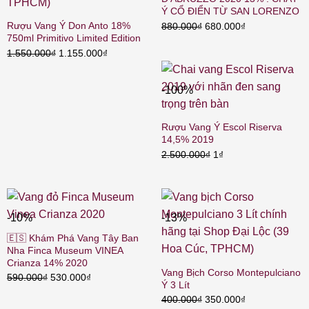
Ý CỔ ĐIỂN TỪ SAN LORENZO
Rượu Vang Ý Don Anto 18%
Giá
Giá
880.000
₫
680.000
₫
750ml Primitivo Limited Edition
gốc
hiện
Giá
Giá
1.550.000
₫
1.155.000
₫
là:
tại
gốc
hiện
880.000₫.
là:
là:
tại
680.000₫.
-100%
1.550.000₫.
là:
1.155.000₫.
Rượu Vang Ý Escol Riserva
14,5% 2019
Giá
Giá
2.500.000
₫
1
₫
gốc
hiện
là:
tại
2.500.000₫.
là:
1₫.
-10%
-13%
🇪🇸 Khám Phá Vang Tây Ban
Nha Finca Museum VINEA
Crianza 14% 2020
Vang Bịch Corso Montepulciano
Giá
Giá
590.000
₫
530.000
₫
Ý 3 Lít
gốc
hiện
Giá
Giá
400.000
₫
350.000
₫
là:
tại