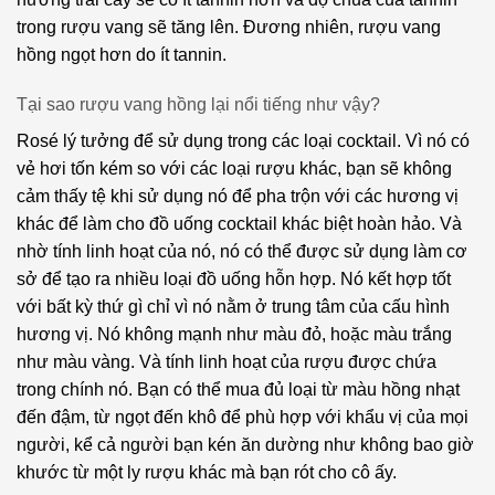
trong rượu vang sẽ tăng lên. Đương nhiên, rượu vang
hồng ngọt hơn do ít tannin.
Tại sao rượu vang hồng lại nổi tiếng như vậy?
Rosé lý tưởng để sử dụng trong các loại cocktail. Vì nó có
vẻ hơi tốn kém so với các loại rượu khác, bạn sẽ không
cảm thấy tệ khi sử dụng nó để pha trộn với các hương vị
khác để làm cho đồ uống cocktail khác biệt hoàn hảo. Và
nhờ tính linh hoạt của nó, nó có thể được sử dụng làm cơ
sở để tạo ra nhiều loại đồ uống hỗn hợp. Nó kết hợp tốt
với bất kỳ thứ gì chỉ vì nó nằm ở trung tâm của cấu hình
hương vị. Nó không mạnh như màu đỏ, hoặc màu trắng
như màu vàng. Và tính linh hoạt của rượu được chứa
trong chính nó. Bạn có thể mua đủ loại từ màu hồng nhạt
đến đậm, từ ngọt đến khô để phù hợp với khẩu vị của mọi
người, kể cả người bạn kén ăn dường như không bao giờ
khước từ một ly rượu khác mà bạn rót cho cô ấy.