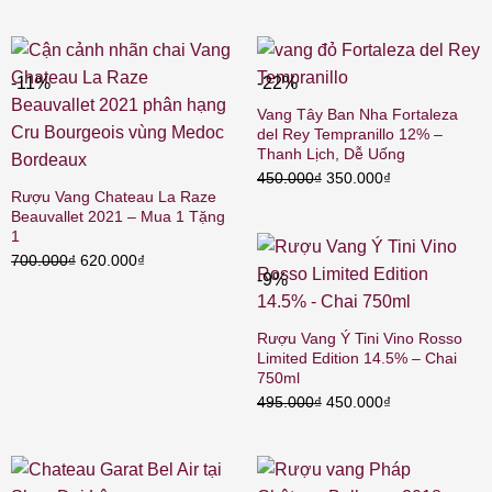
gốc
hiện
gốc
hiện
là:
tại
là:
tại
1.350.000₫.
là:
2.150.000₫.
là:
1.045.000₫.
1.880.000₫
-11%
-22%
Vang Tây Ban Nha Fortaleza
del Rey Tempranillo 12% –
Thanh Lịch, Dễ Uống
Giá
Giá
450.000
₫
350.000
₫
Rượu Vang Chateau La Raze
gốc
hiện
Beauvallet 2021 – Mua 1 Tặng
là:
tại
1
450.000₫.
là:
Giá
Giá
700.000
₫
620.000
₫
350.000₫.
-9%
gốc
hiện
là:
tại
700.000₫.
là:
Rượu Vang Ý Tini Vino Rosso
620.000₫.
Limited Edition 14.5% – Chai
750ml
Giá
Giá
495.000
₫
450.000
₫
gốc
hiện
là:
tại
495.000₫.
là: