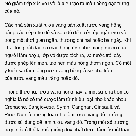
Coda
Nó giảm tiếp xúc với vỏ là điều tạo ra màu hồng đặc trưng
Concha
di
của nó.
Y Toro
Volpe
Vang
Các nhà sản xuất rượu vang sản xuất rượu vang hồng
Corvina
DeLoach
bằng cách ép nho đỏ và sau đó để nước ép ngâm với vỏ
Colombard
trong một thời gian ngắn, thường chỉ hai hoặc ba ngày. Khi
Vang
chất lỏng bắt đầu có màu hồng đẹp như mong muốn của
Domini
Corvinone
người làm rượu, lớp vỏ được tách ra, và nước trái cây
Veneti
được phép lên men, tạo nên màu hồng thơm ngon. Có một
Croatina
Vang
ý kiến sai lầm rằng rượu vang hồng là sự pha trộn
Donnafugata
Falanghina
của rượu vang màu trắng hoặc đỏ.
Vang
Fiano
Thông thường, rượu vang hồng này là một sự pha trộn có
Enoitalia
nghĩa là nó có thể được làm từ nhiều loại nho khác nhau.
Furmint
Vàng
Grenache, Sangiovese, Syrah, Carignan, Cinsault, và
Expert
Gamay
Pinot Noir là những loại nho làm rượu vang đỏ thường
Vin
được sử dụng để làm rượu vang đỏ. Trong một số trường
Garganega
Vang
hợp, nó có thể là một giống duy nhất được làm từ một loại