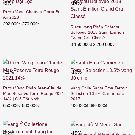
450.000₫.
-8%
-14%
Rượu Vang Chateau Garat Bel
Air 2023
Giá
Giá
292.000
₫
270.000
₫
Rượu vang Pháp Château
gốc
hiện
Bellevue 2018 Saint-Émilion
là:
tại
Grand Cru Classé
292.000₫.
là:
Giá
Giá
3.150.000
₫
2.700.000
₫
270.000₫.
gốc
hiện
là:
tại
3.150.000₫.
là:
2.700.000₫
-11%
-10%
Rượu Vang Pháp Jean-Claude
Vang Chile Santa Ema Terroir
Mas Reserve Terre Rouge 2021
Selection 13.5% Carmenere
14% | Giá Tốt Nhất
2017
Giá
Giá
Giá
Giá
650.000
₫
580.000
₫
400.000
₫
360.000
₫
gốc
hiện
gốc
hiện
là:
tại
là:
tại
650.000₫.
là:
400.000₫.
là:
580.000₫.
360.000₫.
-22%
-15%
Rượu Vang Ý M Merlot Salento