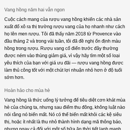
Vang
Nebbiolo
Vang hồng năm hai vẫn ngon
Radio
Cuộc cách mang của rượu vang hồng khiến các nhà sản
Boka
Negroamaro
xuất đổ xô ra thị trường rượu vang của họ nhanh như cách
Vang
Nerello
họ lên men rượu. Tôi đã thấy năm 2018 từ Provence vào
Rotari
đầu tháng 2 và trong vài tuần, tôi đã đề nghị ổn định màu
Nerello
Vang
hồng trong rượu. Rượu vang cổ điển trước đây thường
Mascalese
San
được ném vào thùng giảm giá, vì vậy hãy tìm một số loại
Nero
Marzano
yêu thích của bạn với giá ưu đãi — rượu vang hồng được
d’Avola
làm thủ công tốt với một chút lợi nhuận nhỏ hơn ở độ tuổi
Vang
sớm hơn.
Nero
San
Di
Simone
Hoàn hảo cho mùa hè
Troia
Vang
Vang hồng là thức uống lý tưởng để tiêu diệt cơn khát mùa
Nocera
Schola
hè của chúng ta, nhưng sau điểm thu đông, không luật nào
Sarmenti
nói rằng nó biến mất. Nó có thể biến mất khỏi các kệ siêu
Oseleta
thị, hoặc ít nhất là thu nhỏ thành hình dạng mã thông báo,
Vang
Pecorino
nhưng ngay cả đối với một số bữa ăn thời tiết lạnh mạnh
Stemmari