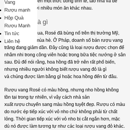
vang trắng tạo nên một thức uống tinh tế, tao nhã và dễ
Vang
Franc
La
dàng kết hợp với nhiều món ăn khác nhau.
Rượu mạnh
Cepa
Cabernet
Hộp Quà
de
Vang hồng là gì
Merlot
Rượu Mạnh
Pelayo
Cabernet
Trong vài năm qua, Rosé đã bùng nổ trên thị trường Mỹ,
Tin tức
Vang
Sauvignon
đặc biệt là vào mùa hè. Ở Pháp, doanh số bán rượu vang
Liên hệ
Cantine
trắng đang giảm dần. Đây cũng là loại rượu được chọn để
Canaiolo
Paradiso
nhâm nhi trong công viên hoặc trong bữa tiệc nướng ở sân
Nero
sau. Đủ để nói rằng, hoa hồng đã trở nên rất phổ biến,
Vang
Carignan
nhưng nhiều người không biết rượu vang đỏ là gì
Chateau
và chúng được làm bằng gì hoặc hoa hồng đến từ đâu.
Margaux
Carmenere
Vang
Rượu vang Rosé có màu hồng, nhưng nho hồng không
Carricante
Chén
tồn tại trong tự nhiên, vì vậy cách nhà sản
Thánh
Chardonnay
xuất rượu chuyển sang màu hồng tuyệt đẹp. Rượu có màu
Schola
do nước ép tiếp xúc với vỏ nho chứ không phải từ chất
Chenin
Sarmenti
lỏng. Thời gian tiếp xúc với vỏ nho bị cắt ngắn hơn, mặc
Blanc
dù nó được làm tương tự như các loại rượu vang đỏ khác.
Vang