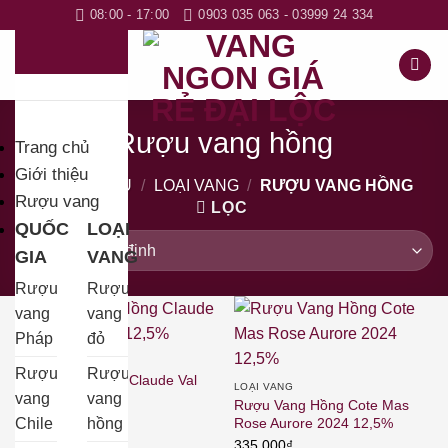
Bỏ
08:00 - 17:00
0903 035 063 - 03999 24 334
qua
nội
dung
Rượu vang hồng
Trang chủ
Giới thiệu
TRANG CHỦ
/
LOẠI VANG
/
RƯỢU VANG HỒNG
Rượu vang
LỌC
QUỐC
LOẠI
GIA
VANG
Rượu
Rượu
vang
vang
Pháp
đỏ
LOẠI VANG
Rượu
Rượu
Rượu Vang Hồng Claude Val
LOẠI VANG
Rosé 2024 12,5%
vang
vang
Rượu Vang Hồng Cote Mas
320.000
₫
Rose Aurore 2024 12,5%
Chile
hồng
335.000
₫