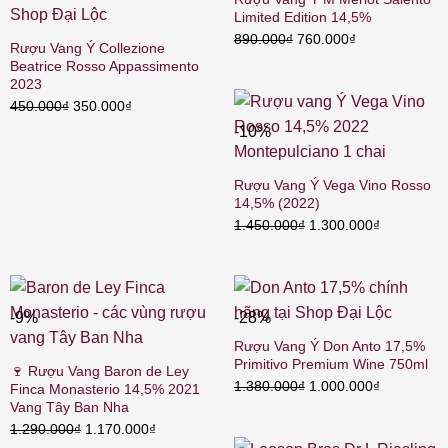
Limited Edition 14,5%
Giá
Giá
890.000
₫
760.000
₫
Rượu Vang Ý Collezione
gốc
hiện
Beatrice Rosso Appassimento
là:
tại
2023
890.000₫.
là:
Giá
Giá
450.000
₫
350.000
₫
760.000₫.
gốc
hiện
-10%
là:
tại
450.000₫.
là:
Rượu Vang Ý Vega Vino Rosso
350.000₫.
14,5% (2022)
Giá
Giá
1.450.000
₫
1.300.000
₫
gốc
hiện
là:
tại
1.450.000₫.
là:
1.300.000₫
-9%
-28%
Rượu Vang Ý Don Anto 17,5%
Primitivo Premium Wine 750ml
🍷 Rượu Vang Baron de Ley
Giá
Giá
1.380.000
₫
1.000.000
₫
Finca Monasterio 14,5% 2021
gốc
hiện
Vang Tây Ban Nha
là:
tại
Giá
Giá
1.290.000
₫
1.170.000
₫