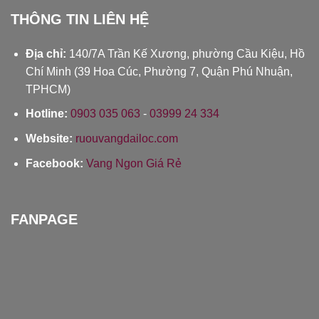
THÔNG TIN LIÊN HỆ
Địa chỉ:
140/7A Trần Kế Xương, phường Cầu Kiệu, Hồ
Chí Minh (39 Hoa Cúc, Phường 7, Quận Phú Nhuận,
TPHCM)
Hotline:
0903 035 063
-
03999 24 334
Website:
ruouvangdailoc.com
Facebook:
Vang Ngon Giá Rẻ
FANPAGE