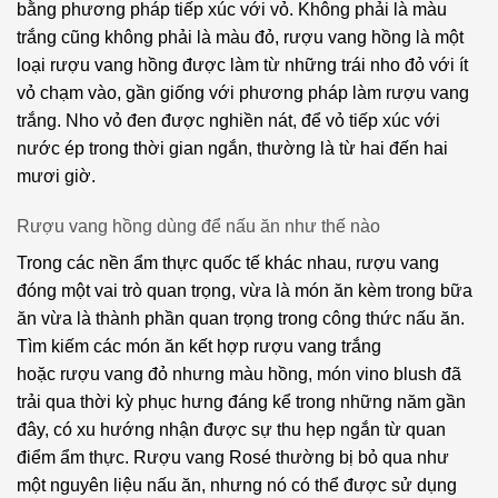
bằng phương pháp tiếp xúc với vỏ. Không phải là màu
Sciascinoso
trắng cũng không phải là màu đỏ, rượu vang hồng là một
loại rượu vang hồng được làm từ những trái nho đỏ với ít
Semillon
vỏ chạm vào, gần giống với phương pháp làm rượu vang
Susumaniello
trắng. Nho vỏ đen được nghiền nát, để vỏ tiếp xúc với
nước ép trong thời gian ngắn, thường là từ hai đến hai
Syrah
mươi giờ.
Tempranillo
Rượu vang hồng dùng để nấu ăn như thế nào
Trebbiano
Trong các nền ẩm thực quốc tế khác nhau, rượu vang
Ugni
đóng một vai trò quan trọng, vừa là món ăn kèm trong bữa
Blanc
ăn vừa là thành phần quan trọng trong công thức nấu ăn.
Tìm kiếm các món ăn kết hợp rượu vang trắng
Verdejo
hoặc rượu vang đỏ nhưng màu hồng, món vino blush đã
Vernaccia
trải qua thời kỳ phục hưng đáng kể trong những năm gần
đây, có xu hướng nhận được sự thu hẹp ngắn từ quan
Viognier
điểm ẩm thực. Rượu vang Rosé thường bị bỏ qua như
một nguyên liệu nấu ăn, nhưng nó có thể được sử dụng
Viognier