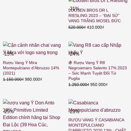
1.380.000₫.
là:
gốc
hiện
1.000.000₫
là:
tại
-21%
LOOSEN BROS DR L
1.290.000₫.
là:
RIESLING 2023 – “ĐẠI SỨ”
1.170.000₫.
VANG TRẮNG MOSEL ĐỨC
Giá
Giá
520.000
₫
410.000
₫
gốc
hiện
là:
tại
520.000₫.
là:
410.000₫.
-15%
-24%
Rượu Vang Ý Mira
🍇 Rượu Vang Ý R8
Montepulciano d’Abruzzo 14%
Negroamaro Salento 17% 2023
(2021)
– Sức Mạnh Tuyệt Đối Từ
Puglia
Giá
Giá
1.150.000
₫
980.000
₫
Giá
Giá
1.250.000
₫
950.000
₫
gốc
hiện
gốc
hiện
là:
tại
là:
tại
1.150.000₫.
là:
1.250.000₫.
là:
980.000₫.
950.000₫.
-25%
-23%
RƯỢU VANG Ý CASABIANCA
MONTEPULCIANO
D’ABRUZZO 2020 13% : CHẤT