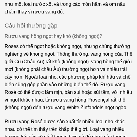
như một loại nước xốt và trong các món hầm và om nấu
chậm thay vì rượu vang đỏ.
Câu hỏi thường gặp
Rượu vang hồng ngọt hay khô (không ngọt)?
Rosés có thể ngọt hoặc không ngọt, nhưng chúng thường
nghiêng về không ngọt. Thông thường, vang hồng của Thế
giới Cũ (Châu Âu) rất khô (không ngọt). vang hồng thế giới
mới (không phải châu Âu) thường ngọt hơn và nhiều trái
cây hơn. Ngoài loại nho, các phương pháp khí hậu và chế
biến cũng góp phần vào những biến thể đó. Rượu vang
Rosé có thể được làm mịn, bán sủi hoặc sủi tăm, với nhiều
vị ngọt khác nhau, từ rượu vang hồng Provençal rất khô
(không ngọt) đến rượu vang White Zinfandels ngọt ngào.
Rượu vang Rosé được sản xuất từ nhiều loại nho khác
nhau có thể tìm thấy trên khắp thế giới. Loại vang nhiều
hương trái cây sẽ có ít tannin hơn và độ chua của tannin