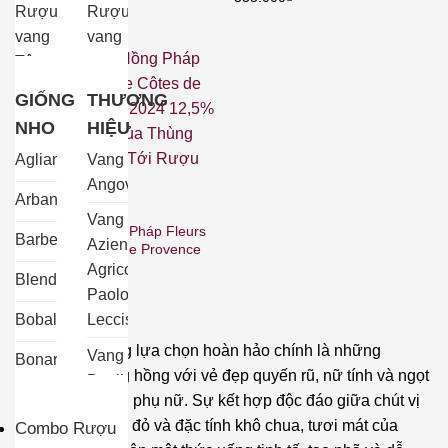
Rượu
Rượu
vang
vang
Tây
ngọt
Ban
Rượu
GIỐNG
THƯƠNG
Nha
vang
NHO
HIỆU
Rượu
nổ
Aglianco
Vang
vang
Rượu
Angove
Ý
Arbane
vang
LOẠI VANG
Vang
Rượu Vang Hồng Pháp Fleurs
Rượu
trắng
Barbera
Azienda
de Prairie Côtes de Provence
vang
Rosé 2024 12,5%
Rượu
Agricola
Blend
Úc
470.000
₫
vang
Paolo
Rượu
bịch
Bobal
Leccisi
vang
Một trong những lựa chọn hoàn hảo chính là những
Vang
Bonarda
các
dòng rượu vang hồng với vẻ đẹp quyến rũ, nữ tính và ngọt
Baglietti
quốc
Brachetto
ngào của người phụ nữ. Sự kết hợp độc đáo giữa chút vị
Vang
gia
tannin của vang đỏ và đặc tính khô chua, tươi mát của
Combo Rượu
Cabernet
Bodega
khác