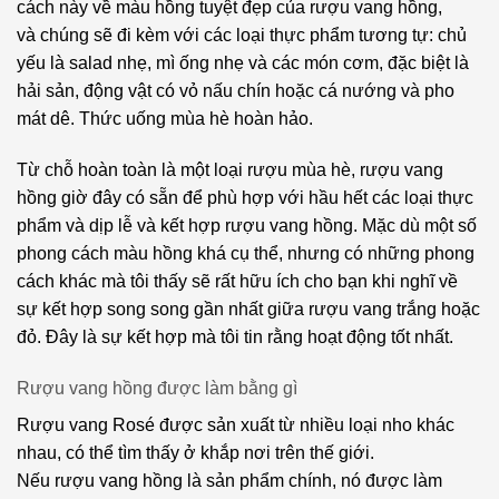
cách này về màu hồng tuyệt đẹp của rượu vang hồng,
Meunier
và chúng sẽ đi kèm với các loại thực phẩm tương tự: chủ
Pinot
yếu là salad nhẹ, mì ống nhẹ và các món cơm, đặc biệt là
Noir
hải sản, động vật có vỏ nấu chín hoặc cá nướng và pho
Primitivo
mát dê. Thức uống mùa hè hoàn hảo.
Prosecco
Từ chỗ hoàn toàn là một loại rượu mùa hè, rượu vang
hồng giờ đây có sẵn để phù hợp với hầu hết các loại thực
Riesling
phẩm và dịp lễ và kết hợp rượu vang hồng. Mặc dù một số
Rondinella
phong cách màu hồng khá cụ thể, nhưng có những phong
cách khác mà tôi thấy sẽ rất hữu ích cho bạn khi nghĩ về
Rosso
sự kết hợp song song gần nhất giữa rượu vang trắng hoặc
đỏ. Đây là sự kết hợp mà tôi tin rằng hoạt động tốt nhất.
Sangiovese
Sauvignon
Rượu vang hồng được làm bằng gì
Blanc
Rượu vang Rosé được sản xuất từ nhiều loại nho khác
nhau, có thể tìm thấy ở khắp nơi trên thế giới.
Sauvignon
Nếu rượu vang hồng là sản phẩm chính, nó được làm
Gris