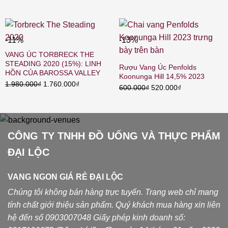
gốc
hiện
590.000₫.
là:
là:
tại
530.000₫.
400.000₫.
là:
350.000₫.
-11%
-13%
VANG ÚC TORBRECK THE
STEADING 2020 (15%): LINH
Rượu Vang Úc Penfolds
HỒN CỦA BAROSSA VALLEY
Koonunga Hill 14,5% 2023
Giá
Giá
1.980.000
₫
1.760.000
₫
Giá
Giá
600.000
₫
520.000
₫
gốc
hiện
gốc
hiện
là:
tại
là:
tại
1.980.000₫.
là:
600.000₫.
là:
1.760.000₫.
520.000₫.
CÔNG TY TNHH ĐỒ UỐNG VÀ THỰC PHẨM
ĐẠI LỘC
VANG NGON GIÁ RẺ ĐẠI LỘC
Chúng tôi không bán hàng trực tuyến. Trang web chỉ mang
tính chất giới thiệu sản phẩm. Quý khách mua hàng xin liên
hệ đến số 0903007048
Giấy phép kinh doanh số: