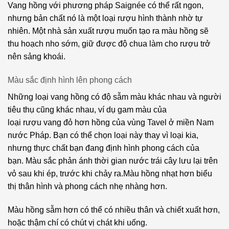
Vang hồng với phương pháp Saignée có thể rất ngon,
Vang
nhưng bản chất nó là một loại rượu hình thành nhờ tự
Malvasia
Mezzacorona
nhiên. Một nhà sản xuất rượu muốn tạo ra màu hồng sẽ
Bianca
Vang
thu hoạch nho sớm, giữ được độ chua làm cho rượu trở
Malvasia
Montes
nên sảng khoái.
Nera
Vang
Màu sắc định hình lên phong cách
Marselan
Parducci
Những loại vang hồng có độ sẫm màu khác nhau và người
Mencia
Vang
tiêu thụ cũng khác nhau, ví dụ gam màu của
Penfolds
Merlot
loại rượu vang đỏ hơn hồng của vùng Tavel ở miền Nam
Vang
nước Pháp. Bạn có thể chọn loại này thay vì loại kia,
Molinara
Pitars
nhưng thực chất bạn đang định hình phong cách của
bạn. Màu sắc phản ánh thời gian nước trái cây lưu lại trên
Montepulciano
Vang
vỏ sau khi ép, trước khi chảy ra.Màu hồng nhạt hơn biểu
Pittacum
Moscato
thị thân hình và phong cách nhẹ nhàng hơn.
Vang
Mourvedre
Punti
Màu hồng sẫm hơn có thể có nhiều thân và chiết xuất hơn,
Ferrer
hoặc thậm chí có chút vị chát khi uống.
Muscadelle