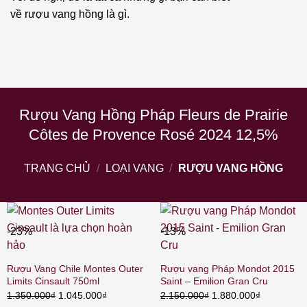
về rượu vang hồng là gì.
Rượu Vang Hồng Pháp Fleurs de Prairie
Côtes de Provence Rosé 2024 12,5%
TRANG CHỦ
/
LOẠI VANG
/
RƯỢU VANG HỒNG
-23%
-13%
Rượu Vang Chile Montes Outer
Rượu vang Pháp Mondot 2015
Limits Cinsault 750ml
Saint – Emilion Gran Cru
Giá
Giá
Giá
Giá
1.350.000
₫
1.045.000
₫
2.150.000
₫
1.880.000
₫