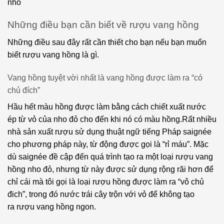
Feudi
Garnacha
nho
Bizantini
Gewurztraminer
Những điều bạn cần biết về rượu vang hồng
Vang
Greco
Những điều sau đây rất cần thiết cho bạn nếu bạn muốn
Feudi
biết rượu vang hồng là gì.
Salentini
Grenache
Vang
Vang hồng tuyệt vời nhất là vang hồng được làm ra “có
Grenache
Feudo
chủ đích”
Noir
Arancio
Hầu hết màu hồng được làm bằng cách chiết xuất nước
Grillo
Vang
ép từ vỏ của nho đỏ cho đến khi nó có màu hồng.Rất nhiều
Jacob’s
nhà sản xuất rượu sử dụng thuật ngữ tiếng Pháp saignée
Incrocio
Creek
cho phương pháp này, từ động được gọi là “rỉ máu”. Mặc
Manzoni
dù saignée đề cập đến quá trình tạo ra một loại rượu vang
Vang Louis
Larcima
hồng nho đỏ, nhưng từ này được sử dụng rộng rãi hơn để
Eschenauer
chỉ cái mà tôi gọi là loại rượu hồng được làm ra “vô chủ
Macabeo
Vang
đich”, trong đó nước trái cây trộn với vỏ để không tạo
Malbec
Metodo
ra rượu vang hồng ngon.
Leonardo
Malvasia