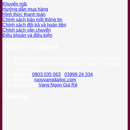
Khuyến mãi
Hướng dẫn mua hàng
Hình thức thanh toán
Chính sách bảo mật thông tin
Chính sách đổi trả và hoàn tiền
Chính sách vận chuyển
Điều khoản và điều kiện
THÔNG TIN LIÊN HỆ
Địa chỉ:
140/7A Trần Kế Xương, phường Cầu Kiệu, Hồ
Chí Minh (39 Hoa Cúc, Phường 7, Quận Phú Nhuận,
TPHCM)
Hotline:
0903 035 063
-
03999 24 334
Website:
ruouvangdailoc.com
Facebook:
Vang Ngon Giá Rẻ
FANPAGE