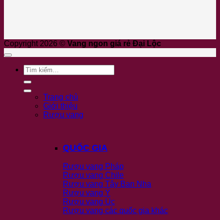
Copyright 2026 ©
Vang ngon giá rẻ Đại Lộc
Tìm
kiếm:
Trang chủ
Giới thiệu
Rượu vang
QUỐC GIA
Rượu vang Pháp
Rượu vang Chile
Rượu vang Tây Ban Nha
Rượu vang Ý
Rượu vang Úc
Rượu vang các quốc gia khác