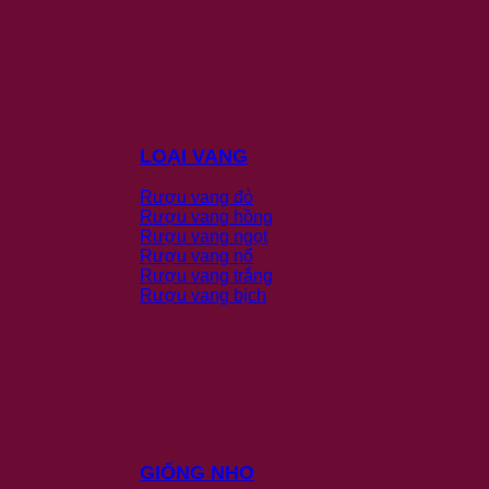
LOẠI VANG
Rượu vang đỏ
Rượu vang hồng
Rượu vang ngọt
Rượu vang nổ
Rượu vang trắng
Rượu vang bịch
GIỐNG NHO