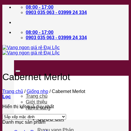
Bỏ
08:00 - 17:00
qua
0903 035 063 - 03999 24 334
nội
dung
08:00 - 17:00
0903 035 063 - 03999 24 334
Cabernet Merlot
Trang chủ
/
Giống nho
/
Cabernet Merlot
Trang chủ
Lọc
Giới thiệu
Hiển thị kết quả duy nhất
Rượu vang
QUỐC GIA
Danh mục sản phẩm
Rượu vang Pháp