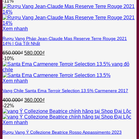
gốc
hiện
-11%
là:
tại
3.150.000₫.
là:
2.700.000₫.
Xem nhanh
Rượu Vang Pháp Jean-Claude Mas Reserve Terre Rouge 2021
14% | Giá Tốt Nhất
Giá
Giá
650.000
₫
580.000
₫
gốc
hiện
-10%
là:
tại
650.000₫.
là:
580.000₫.
Xem nhanh
Vang Chile Santa Ema Terroir Selection 13.5% Carmenere 2017
Giá
Giá
400.000
₫
360.000
₫
gốc
hiện
-22%
là:
tại
400.000₫.
là:
360.000₫.
Xem nhanh
Rượu Vang Ý Collezione Beatrice Rosso Appassimento 2023