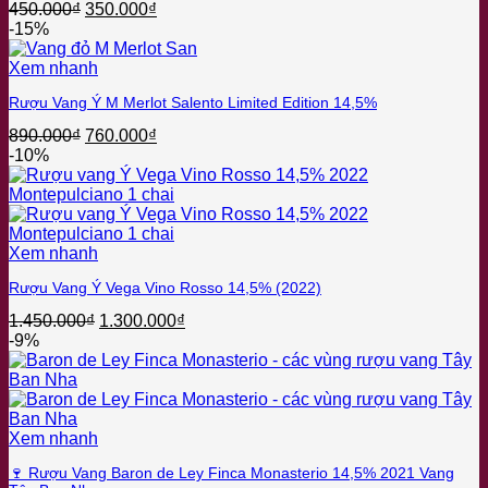
Giá
Giá
450.000
₫
350.000
₫
gốc
hiện
-15%
là:
tại
450.000₫.
là:
Xem nhanh
350.000₫.
Rượu Vang Ý M Merlot Salento Limited Edition 14,5%
Giá
Giá
890.000
₫
760.000
₫
gốc
hiện
-10%
là:
tại
890.000₫.
là:
760.000₫.
Xem nhanh
Rượu Vang Ý Vega Vino Rosso 14,5% (2022)
Giá
Giá
1.450.000
₫
1.300.000
₫
gốc
hiện
-9%
là:
tại
1.450.000₫.
là:
1.300.000₫.
Xem nhanh
🍷 Rượu Vang Baron de Ley Finca Monasterio 14,5% 2021 Vang