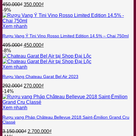
Giá
Giá
450.000
₫
350.000
₫
gốc
hiện
-9%
là:
tại
450.000₫.
là:
350.000₫.
Xem nhanh
Rượu Vang Ý Tini Vino Rosso Limited Edition 14.5% – Chai 750ml
Giá
Giá
495.000
₫
450.000
₫
gốc
hiện
-8%
là:
tại
495.000₫.
là:
450.000₫.
Xem nhanh
Rượu Vang Chateau Garat Bel Air 2023
Giá
Giá
292.000
₫
270.000
₫
gốc
hiện
-14%
là:
tại
292.000₫.
là:
270.000₫.
Xem nhanh
Rượu vang Pháp Château Bellevue 2018 Saint-Émilion Grand Cru
Classé
Giá
Giá
3.150.000
₫
2.700.000
₫