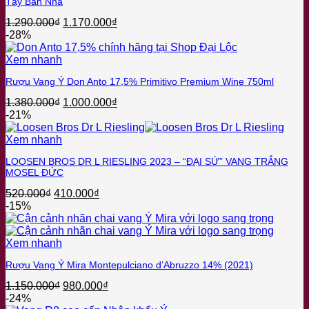
Tây Ban Nha
Giá
Giá
1.290.000
₫
1.170.000
₫
gốc
hiện
-28%
là:
tại
1.290.000₫.
là:
Xem nhanh
1.170.000₫.
Rượu Vang Ý Don Anto 17,5% Primitivo Premium Wine 750ml
Giá
Giá
1.380.000
₫
1.000.000
₫
gốc
hiện
-21%
là:
tại
1.380.000₫.
là:
Xem nhanh
1.000.000₫.
LOOSEN BROS DR L RIESLING 2023 – “ĐẠI SỨ” VANG TRẮNG
MOSEL ĐỨC
Giá
Giá
520.000
₫
410.000
₫
gốc
hiện
-15%
là:
tại
520.000₫.
là:
410.000₫.
Xem nhanh
Rượu Vang Ý Mira Montepulciano d’Abruzzo 14% (2021)
Giá
Giá
1.150.000
₫
980.000
₫
gốc
hiện
-24%