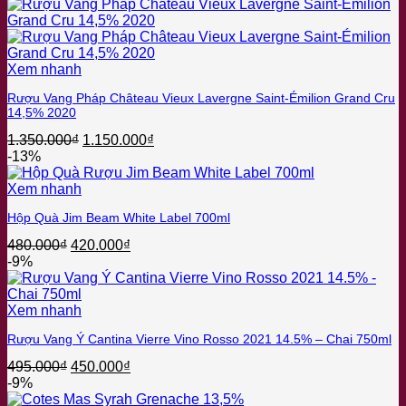
là:
tại
Pinot Blanc
1.260.000₫.
là:
Pinot Grigio
999.000₫.
Pinot Meunier
Pinot Noir
Xem nhanh
Primitivo
Prosecco
Rượu Vang Pháp Château Vieux Lavergne Saint-Émilion Grand Cru
Riesling
14,5% 2020
Rondinella
Rosso
Giá
Giá
1.350.000
₫
1.150.000
₫
Sangiovese
gốc
hiện
-13%
Sauvignon Blanc
là:
tại
Sauvignon Gris
1.350.000₫.
là:
Xem nhanh
Sciascinoso
1.150.000₫.
Semillon
Hộp Quà Jim Beam White Label 700ml
Susumaniello
Giá
Giá
480.000
₫
420.000
₫
Syrah
gốc
hiện
-9%
Tempranillo
là:
tại
Trebbiano
480.000₫.
là:
Ugni Blanc
420.000₫.
Xem nhanh
Verdejo
Vernaccia
Rượu Vang Ý Cantina Vierre Vino Rosso 2021 14.5% – Chai 750ml
Viognier
Viognier
Giá
Giá
495.000
₫
450.000
₫
gốc
hiện
-9%
là:
tại