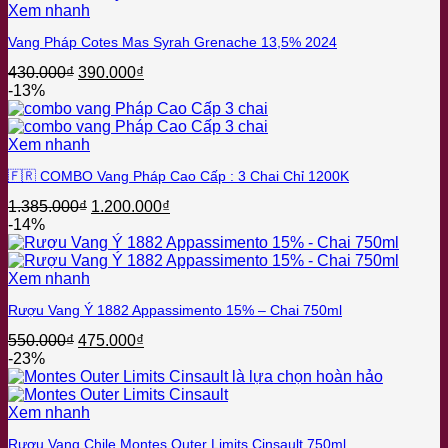
495.000₫.
là:
Xem nhanh
450.000₫.
Vang Pháp Cotes Mas Syrah Grenache 13,5% 2024
Giá
Giá
430.000
₫
390.000
₫
gốc
hiện
-13%
là:
tại
430.000₫.
là:
390.000₫.
Xem nhanh
🇫🇷 COMBO Vang Pháp Cao Cấp : 3 Chai Chỉ 1200K
Giá
Giá
1.385.000
₫
1.200.000
₫
gốc
hiện
-14%
là:
tại
1.385.000₫.
là:
1.200.000₫.
Xem nhanh
Rượu Vang Ý 1882 Appassimento 15% – Chai 750ml
Giá
Giá
550.000
₫
475.000
₫
gốc
hiện
-23%
là:
tại
550.000₫.
là:
475.000₫.
Xem nhanh
Rượu Vang Chile Montes Outer Limits Cinsault 750ml