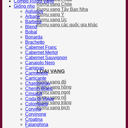
Combo Rượu Vang
Rượu vang Chile
Giống nho
Rượu vang Tây Ban Nha
Aglianco
Rượu vang Ý
Arbane
Rượu vang Úc
Barbera
Rượu vang các quốc gia khác
Blend
Bobal
Bonarda
Brachetto
Cabernet Franc
Cabernet Merlot
Cabernet Sauvignon
Canaiolo Nero
Carignan
LOẠI VANG
Carmenere
Carricante
Rượu vang đỏ
Chardonnay
Rượu vang hồng
Chenin Blanc
Rượu vang ngọt
Cinsault
Rượu vang nổ
Coda di Volpe
Rượu vang trắng
Colombard
Rượu vang bịch
Corvina
Corvinone
Croatina
Falanghina