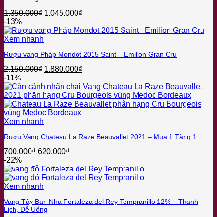
Giá
Giá
1.350.000
₫
1.045.000
₫
gốc
hiện
-13%
là:
tại
1.350.000₫.
là:
Xem nhanh
1.045.000₫.
Rượu vang Pháp Mondot 2015 Saint – Emilion Gran Cru
Giá
Giá
2.150.000
₫
1.880.000
₫
gốc
hiện
-11%
là:
tại
2.150.000₫.
là:
1.880.000₫.
Xem nhanh
Rượu Vang Chateau La Raze Beauvallet 2021 – Mua 1 Tặng 1
Giá
Giá
700.000
₫
620.000
₫
gốc
hiện
-22%
là:
tại
700.000₫.
là:
620.000₫.
Xem nhanh
Vang Tây Ban Nha Fortaleza del Rey Tempranillo 12% – Thanh
Lịch, Dễ Uống